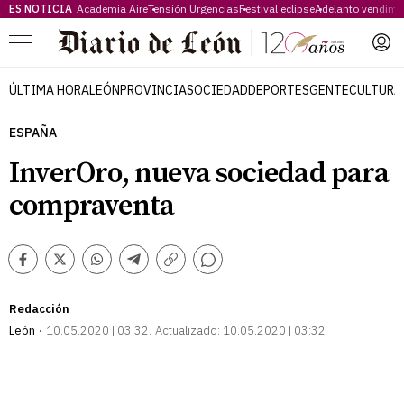
ES NOTICIA
Academia Aire
Tensión Urgencias
Festival eclipse
Adelanto vendimi
Menú
ÚLTIMA HORA
LEÓN
PROVINCIA
SOCIEDAD
DEPORTES
GENTE
CULTURA
ESPAÑA
InverOro, nueva sociedad para
compraventa
Comentarios
Facebook
Twitter
Whatsapp
Telegram
Copiar
enlace
Redacción
León
10.05.2020 | 03:32
Actualizado:
10.05.2020 | 03:32