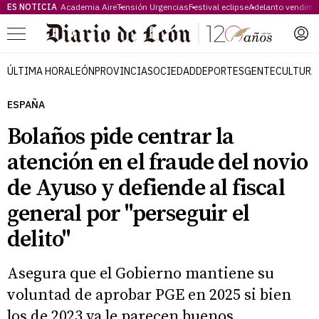
ES NOTICIA
Academia Aire
Tensión Urgencias
Festival eclipse
Adelanto vendimi
Menú
ÚLTIMA HORA
LEÓN
PROVINCIA
SOCIEDAD
DEPORTES
GENTE
CULTURA
ESPAÑA
Bolaños pide centrar la
atención en el fraude del novio
de Ayuso y defiende al fiscal
general por "perseguir el
delito"
Asegura que el Gobierno mantiene su
voluntad de aprobar PGE en 2025 si bien
los de 2023 ya le parecen buenos