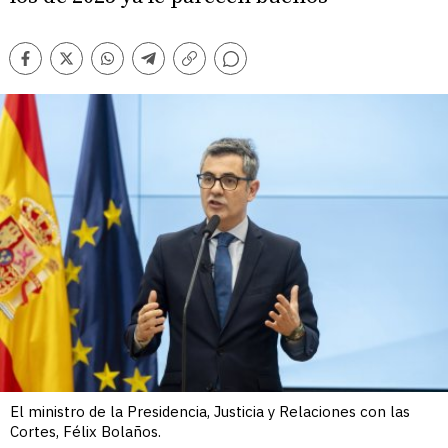
Comentarios
Facebook
Twitter
Whatsapp
Telegram
Copiar
enlace
El ministro de la Presidencia, Justicia y Relaciones con las
Cortes, Félix Bolaños.