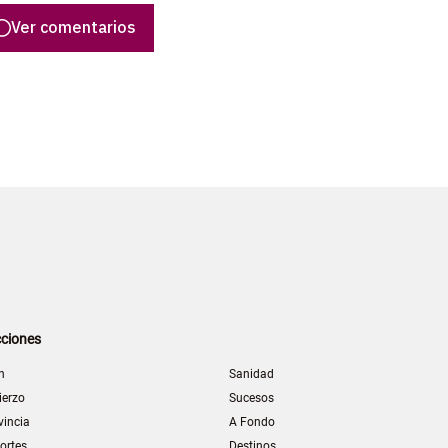
Ver comentarios
ciones
n
Sanidad
ierzo
Sucesos
vincia
A Fondo
ortes
Destinos