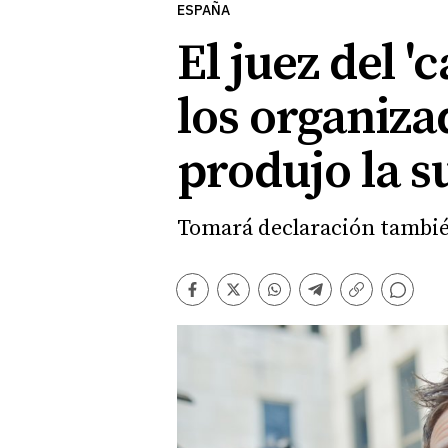
ESPAÑA
El juez del 
los organiza
produjo la s
Tomará declaración también 
Comentarios
Facebook
Twitter
Whatsapp
Telegram
Copiar
enlace