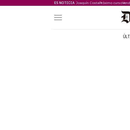
ES NOTICIA
Joaquín Costa
Próximo curso
Vend
Menú
ÚL