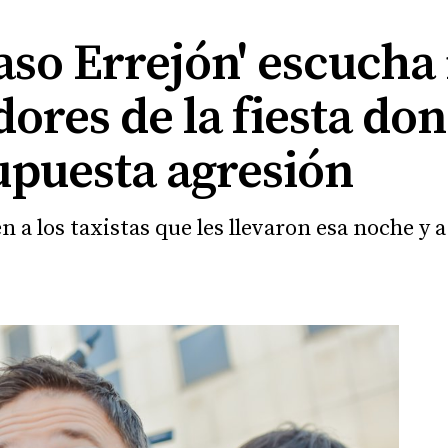
'caso Errejón' escuch
dores de la fiesta do
upuesta agresión
a los taxistas que les llevaron esa noche y a o