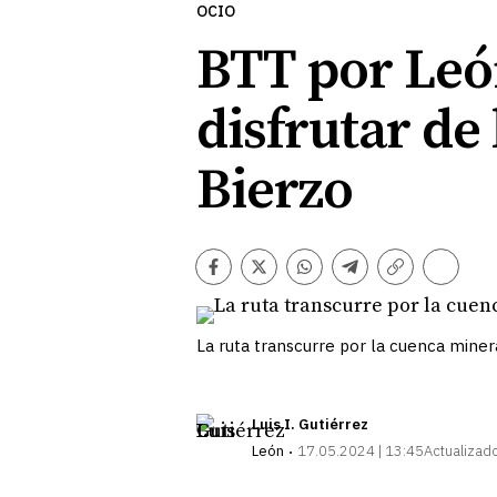
OCIO
BTT por León
disfrutar de
Bierzo
Comentarios
Facebook
Twitter
Whatsapp
Telegram
Copiar
enlace
La ruta transcurre por la cuenca miner
Luis I. Gutiérrez
León
17.05.2024 | 13:45
Actualizado