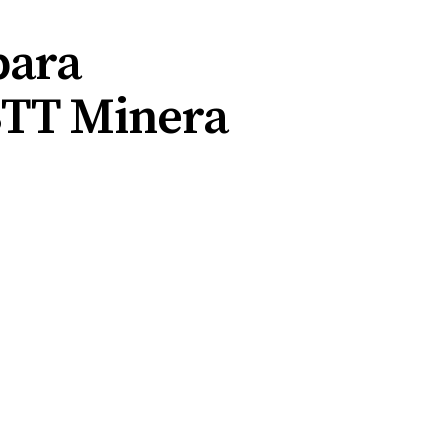
para
 BTT Minera