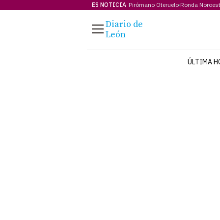
ES NOTICIA
Pirómano Oteruelo
Ronda Noroes
Diario de
Menú
León
ÚLTIMA H