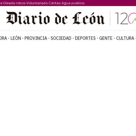
te
Oleada robos
Voluntariado Cáritas
Agua pueblos
ORA
LEÓN
PROVINCIA
SOCIEDAD
DEPORTES
GENTE
CULTURA