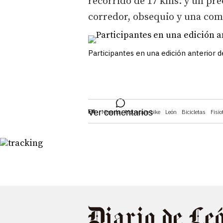
recorrido de 17 kms. y un pre
corredor, obsequio y una comid
Participantes en una edición anterior d
Ver comentarios
EN:
Minería
Mountain bike
León
Bicicletas
Fisio