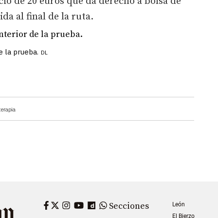
cio de 20 euros que da derecho a bolsa de
a al final de la ruta.
e la prueba.
DL
terapia
Facebook
Twitter
Instagram
YouTube
Dailymotion
WhatsApp
Secciones
León
El Bierzo