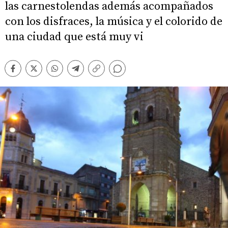
las carnestolendas además acompañados
con los disfraces, la música y el colorido de
una ciudad que está muy vi
Comentarios
Facebook
Twitter
Whatsapp
Telegram
Copiar
enlace