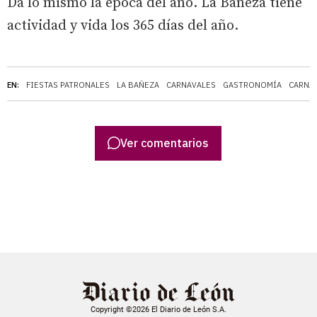
Da lo mismo la época del año. La Bañeza tiene
actividad y vida los 365 días del año.
EN:
FIESTAS PATRONALES
LA BAÑEZA
CARNAVALES
GASTRONOMÍA
CARNAV
Ver comentarios
Copyright ©2026 El Diario de León S.A.