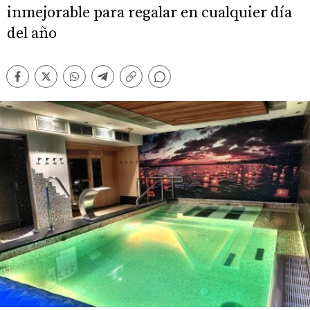
inmejorable para regalar en cualquier día
del año
Comentarios
Facebook
Twitter
Whatsapp
Telegram
Copiar
enlace