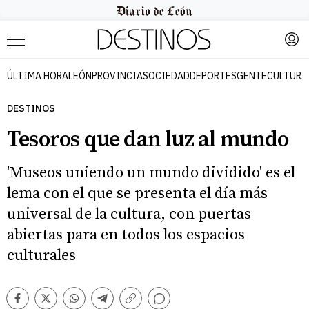
Menú
ÚLTIMA HORA
LEÓN
PROVINCIA
SOCIEDAD
DEPORTES
GENTE
CULTURA
DESTINOS
Tesoros que dan luz al mundo
'Museos uniendo un mundo dividido' es el
lema con el que se presenta el día más
universal de la cultura, con puertas
abiertas para en todos los espacios
culturales
Comentarios
Facebook
Twitter
Whatsapp
Telegram
Copiar