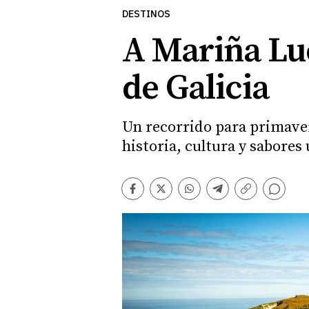
DESTINOS
A Mariña Lu
de Galicia
Un recorrido para primaver
historia, cultura y sabores
Comentarios
Facebook
Twitter
Whatsapp
Telegram
Copiar
enlace