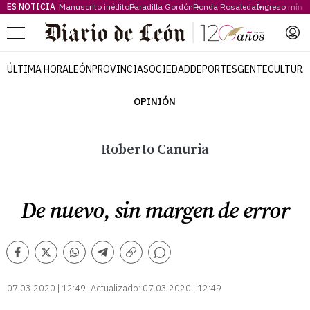
ES NOTICIA
Manuscrito inédito
Paradilla Gordón
Ronda Rosaleda
Ingreso míni
Menú
ÚLTIMA HORA
LEÓN
PROVINCIA
SOCIEDAD
DEPORTES
GENTE
CULTURA
OPINIÓN
Roberto Canuria
De nuevo, sin margen de error
Comentarios
Facebook
Twitter
Whatsapp
Telegram
Copiar
enlace
07.03.2020 | 12:49
Actualizado:
07.03.2020 | 12:49