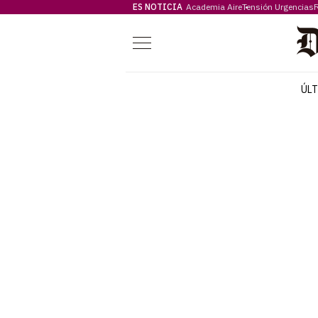
ES NOTICIA
Academia Aire
Tensión Urgencias
F
Menú
ÚL