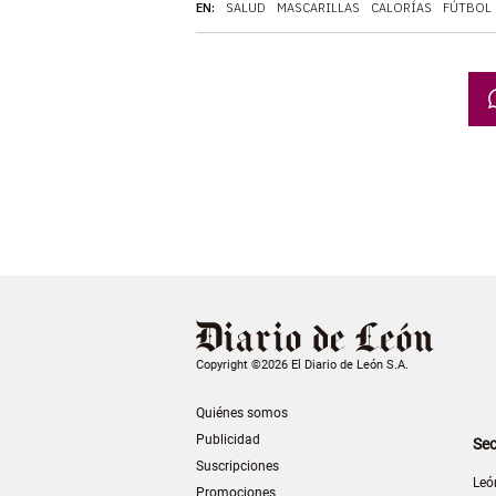
EN:
SALUD
MASCARILLAS
CALORÍAS
FÚTBOL
Copyright ©2026 El Diario de León S.A.
Quiénes somos
Publicidad
Sec
Suscripciones
Leó
Promociones