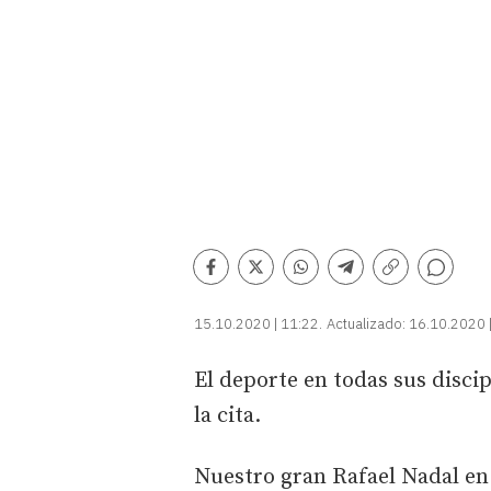
Comentarios
Facebook
Twitter
Whatsapp
Telegram
Copiar
enlace
15.10.2020 | 11:22
Actualizado:
16.10.2020 
El deporte en todas sus disci
la cita.
Nuestro gran Rafael Nadal en 