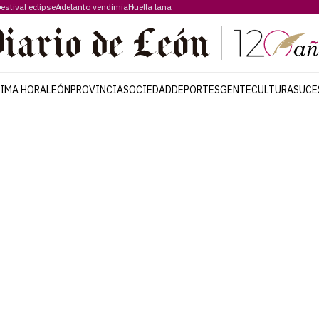
estival eclipse
Adelanto vendimia
Huella lana
TIMA HORA
LEÓN
PROVINCIA
SOCIEDAD
DEPORTES
GENTE
CULTURA
SUCE