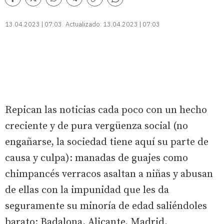
Comentarios
Facebook
Twitter
Whatsapp
Telegram
Copiar
enlace
13.04.2023 | 07:03
Actualizado:
13.04.2023 | 07:03
Repican las noticias cada poco con un hecho
creciente y de pura vergüenza social (no
engañarse, la sociedad tiene aquí su parte de
causa y culpa): manadas de guajes como
chimpancés verracos asaltan a niñas y abusan
de ellas con la impunidad que les da
seguramente su minoría de edad saliéndoles
barato: Badalona, Alicante, Madrid,