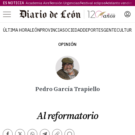
ES NOTICIA
Academia Aire
Tensión Urgencias
Festival eclipse
Adelanto vendimi
Menú
ÚLTIMA HORA
LEÓN
PROVINCIA
SOCIEDAD
DEPORTES
GENTE
CULTURA
OPINIÓN
Pedro García Trapiello
Al reformatorio