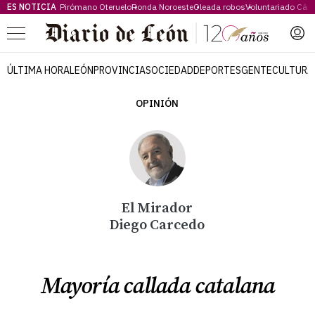
ES NOTICIA
Pirómano Oteruelo
Ronda Noroeste
Oleada robos
Voluntariado Cári
Menú
ÚLTIMA HORA
LEÓN
PROVINCIA
SOCIEDAD
DEPORTES
GENTE
CULTURA
OPINIÓN
El Mirador
Diego Carcedo
Mayoría callada catalana