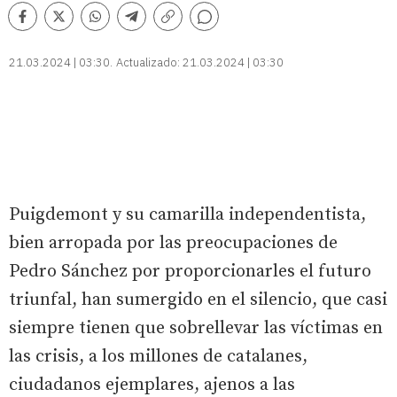
Comentarios
Facebook
Twitter
Whatsapp
Telegram
Copiar
enlace
21.03.2024 | 03:30
Actualizado:
21.03.2024 | 03:30
P
uigdemont y su camarilla independentista,
bien arropada por las preocupaciones de
Pedro Sánchez por proporcionarles el futuro
triunfal, han sumergido en el silencio, que casi
siempre tienen que sobrellevar las víctimas en
las crisis, a los millones de catalanes,
ciudadanos ejemplares, ajenos a las