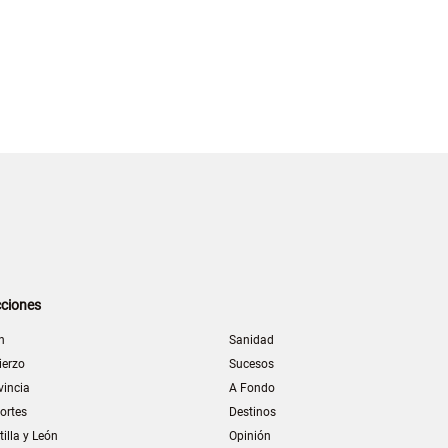
ciones
n
Sanidad
ierzo
Sucesos
vincia
A Fondo
ortes
Destinos
tilla y León
Opinión