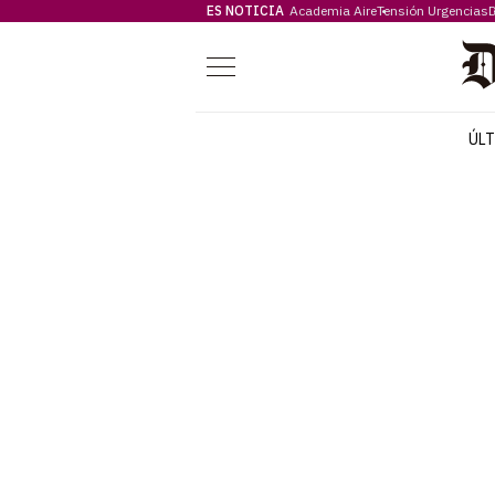
ES NOTICIA
Academia Aire
Tensión Urgencias
D
Menú
ÚL