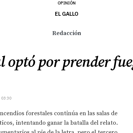
OPINIÓN
EL GALLO
Redacción
l optó por prender fue
| 03:30
incendios forestales continúa en las salas de
icos, intentando ganar la batalla del relato.
entarios al pie de la letra, pero el tercero