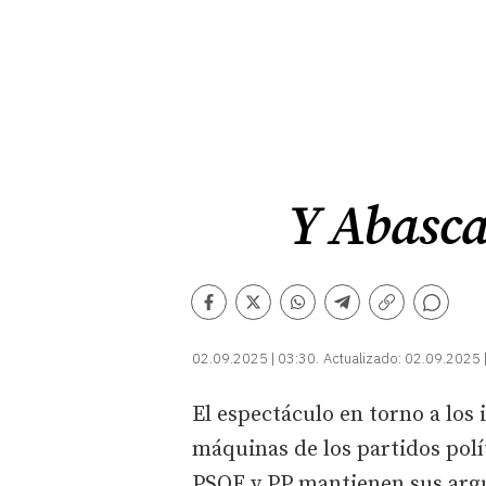
Y Abasca
Comentarios
Facebook
Twitter
Whatsapp
Telegram
Copiar
enlace
02.09.2025 | 03:30
Actualizado:
02.09.2025 
El espectáculo en torno a los 
máquinas de los partidos polít
PSOE y PP mantienen sus argum