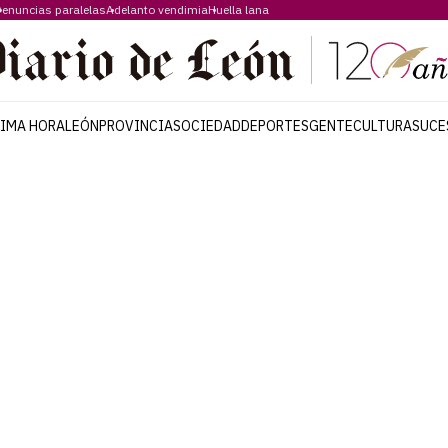
enuncias paralelas
Adelanto vendimia
Huella lana
TIMA HORA
LEÓN
PROVINCIA
SOCIEDAD
DEPORTES
GENTE
CULTURA
SUCE