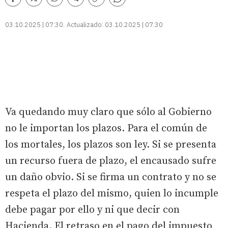
Comentarios
Facebook
Twitter
Whatsapp
Telegram
Copiar
enlace
03.10.2025 | 07:30
Actualizado:
03.10.2025 | 07:30
Va quedando muy claro que sólo al Gobierno
no le importan los plazos. Para el común de
los mortales, los plazos son ley. Si se presenta
un recurso fuera de plazo, el encausado sufre
un daño obvio. Si se firma un contrato y no se
respeta el plazo del mismo, quien lo incumple
debe pagar por ello y ni que decir con
Hacienda. El retraso en el pago del impuesto