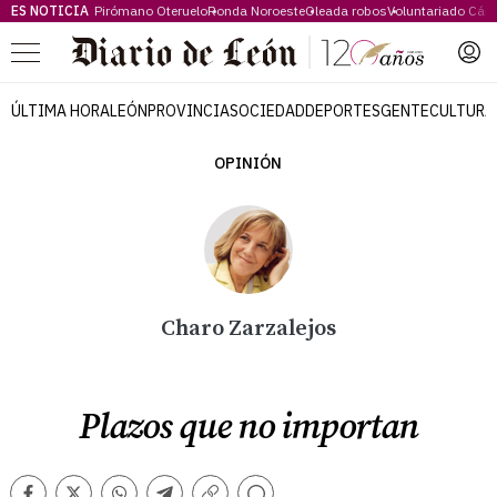
ES NOTICIA
Pirómano Oteruelo
Ronda Noroeste
Oleada robos
Voluntariado Cári
Menú
ÚLTIMA HORA
LEÓN
PROVINCIA
SOCIEDAD
DEPORTES
GENTE
CULTURA
OPINIÓN
Charo Zarzalejos
Plazos que no importan