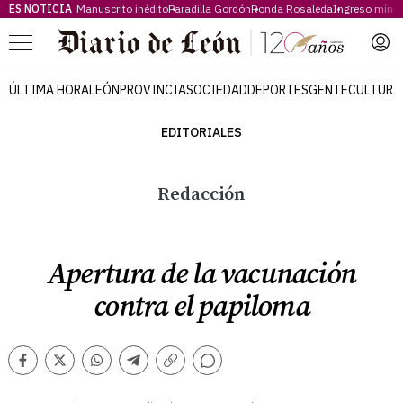
ES NOTICIA
Manuscrito inédito
Paradilla Gordón
Ronda Rosaleda
Ingreso míni
Menú
ÚLTIMA HORA
LEÓN
PROVINCIA
SOCIEDAD
DEPORTES
GENTE
CULTURA
EDITORIALES
Redacción
Apertura de la vacunación
contra el papiloma
Comentarios
Facebook
Twitter
Whatsapp
Telegram
Copiar
enlace