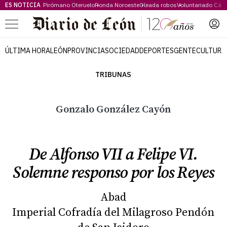
ES NOTICIA
Pirómano Oteruelo
Ronda Noroeste
Oleada robos
Voluntariado Cári
Menú
ÚLTIMA HORA
LEÓN
PROVINCIA
SOCIEDAD
DEPORTES
GENTE
CULTURA
TRIBUNAS
Gonzalo González Cayón
De Alfonso VII a Felipe VI.
Solemne responso por los Reyes
Abad
Imperial Cofradía del Milagroso Pendón