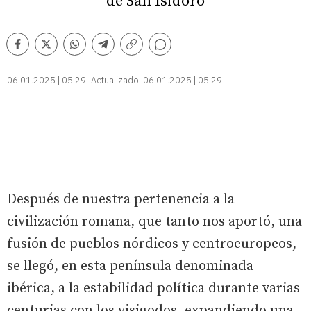
de San Isidoro
Comentarios
Facebook
Twitter
Whatsapp
Telegram
Copiar
enlace
06.01.2025 | 05:29
Actualizado:
06.01.2025 | 05:29
Después de nuestra pertenencia a la
civilización romana, que tanto nos aportó, una
fusión de pueblos nórdicos y centroeuropeos,
se llegó, en esta península denominada
ibérica, a la estabilidad política durante varias
centurias con los visigodos, expandiendo una