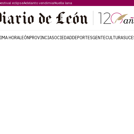
estival eclipse
Adelanto vendimia
Huella lana
TIMA HORA
LEÓN
PROVINCIA
SOCIEDAD
DEPORTES
GENTE
CULTURA
SUCE