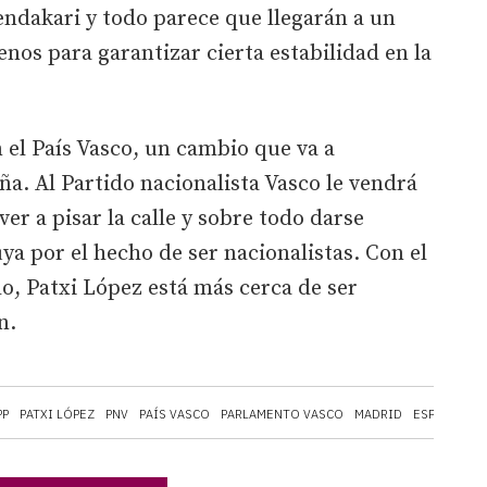
endakari y todo parece que llegarán a un
os para garantizar cierta estabilidad en la
el País Vasco, un cambio que va a
ña. Al Partido nacionalista Vasco le vendrá
ver a pisar la calle y sobre todo darse
uya por el hecho de ser nacionalistas. Con el
lo, Patxi López está más cerca de ser
n.
PP
PATXI LÓPEZ
PNV
PAÍS VASCO
PARLAMENTO VASCO
MADRID
ESPAÑA
EM