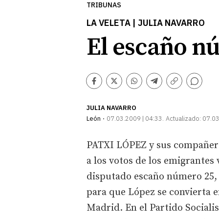
TRIBUNAS
LA VELETA | JULIA NAVARRO
El escaño n
Comentarios
Facebook
Twitter
Whatsapp
Telegram
Copiar
enlace
JULIA NAVARRO
León
07.03.2009 | 04:33
Actualizado:
07.03
PATXI LÓPEZ y sus compañeros
a los votos de los emigrantes 
disputado escaño número 25, 
para que López se convierta e
Madrid. En el Partido Sociali