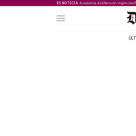
ES NOTICIA
Academia Aire
Tensión Urgencias
F
Menú
ÚL