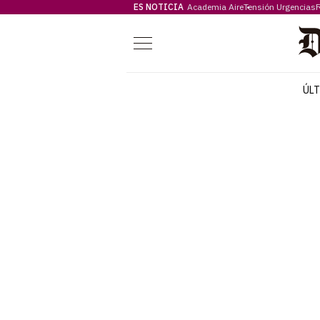
ES NOTICIA
Academia Aire
Tensión Urgencias
F
Menú
ÚL