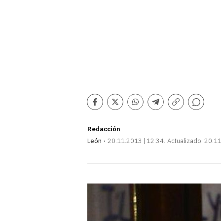
La lista de 
según 'Peopl
Comentarios
Facebook
Twitter
Whatsapp
Telegram
Copiar
enlace
Redacción
León
20.11.2013 | 12:34
Actualizado:
20.11