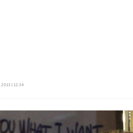
SOCIEDAD
los hombres más sexi
e'
.2013 | 12:34