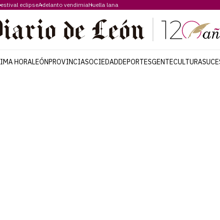
estival eclipse
Adelanto vendimia
Huella lana
TIMA HORA
LEÓN
PROVINCIA
SOCIEDAD
DEPORTES
GENTE
CULTURA
SUCE