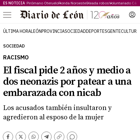
ES NOTICIA
Pirómano Oteruelo
Ronda Noroeste
Oleada robos
Voluntariado Cári
Menú
ÚLTIMA HORA
LEÓN
PROVINCIA
SOCIEDAD
DEPORTES
GENTE
CULTURA
SOCIEDAD
RACISMO
El fiscal pide 2 años y medio a
dos neonazis por patear a una
embarazada con nicab
Los acusados también insultaron y
agredieron al esposo de la mujer
Comentarios
Facebook
Twitter
Whatsapp
Telegram
Copiar