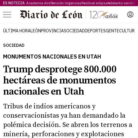
ES NOTICIA
Academia Aire
Tensión Urgencias
Festival eclipse
Adelanto vendimi
Menú
ÚLTIMA HORA
LEÓN
PROVINCIA
SOCIEDAD
DEPORTES
GENTE
CULTURA
SOCIEDAD
MONUMENTOS NACIONALES EN UTAH
Trump desprotege 800.000
hectáreas de monumentos
nacionales en Utah
Tribus de indios americanos y
conservacionistas ya han demandado la
polémica decisión. Se abren los terrenos a
minería, perforaciones y explotaciones