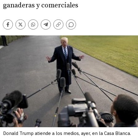
ganaderas y comerciales
Comentarios
Facebook
Twitter
Whatsapp
Telegram
Copiar
enlace
Donald Trump atiende a los medios, ayer, en la Casa Blanca.