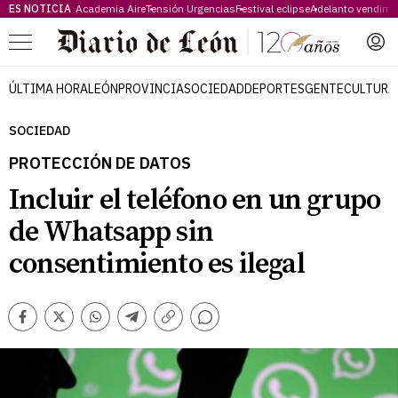
ES NOTICIA
Academia Aire
Tensión Urgencias
Festival eclipse
Adelanto vendimi
Menú
ÚLTIMA HORA
LEÓN
PROVINCIA
SOCIEDAD
DEPORTES
GENTE
CULTURA
SOCIEDAD
PROTECCIÓN DE DATOS
Incluir el teléfono en un grupo
de Whatsapp sin
consentimiento es ilegal
Comentarios
Facebook
Twitter
Whatsapp
Telegram
Copiar
enlace