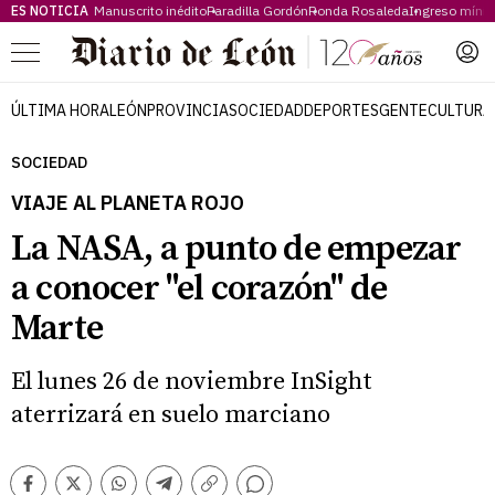
ES NOTICIA
Manuscrito inédito
Paradilla Gordón
Ronda Rosaleda
Ingreso míni
Menú
ÚLTIMA HORA
LEÓN
PROVINCIA
SOCIEDAD
DEPORTES
GENTE
CULTURA
SOCIEDAD
VIAJE AL PLANETA ROJO
La NASA, a punto de empezar
a conocer "el corazón" de
Marte
El lunes 26 de noviembre InSight
aterrizará en suelo marciano
Comentarios
Facebook
Twitter
Whatsapp
Telegram
Copiar