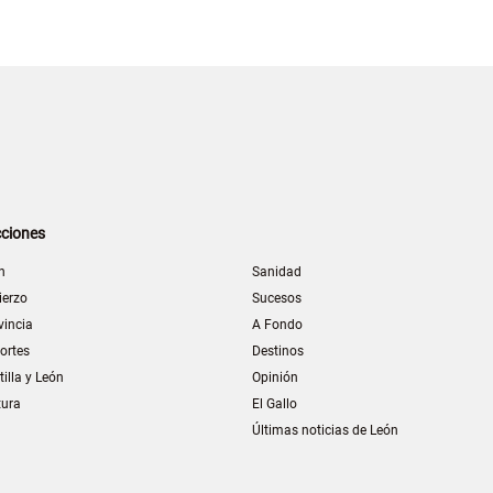
ciones
n
Sanidad
ierzo
Sucesos
vincia
A Fondo
ortes
Destinos
tilla y León
Opinión
tura
El Gallo
Últimas noticias de León