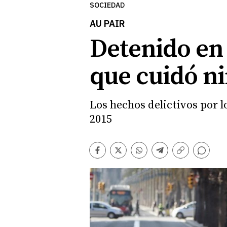
SOCIEDAD
AU PAIR
Detenido en
que cuidó ni
Los hechos delictivos por 
2015
Comentarios
Facebook
Twitter
Whatsapp
Telegram
Copiar
enlace