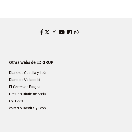
Facebook
Twitter
Instagram
YouTube
Dailymotion
WhatsApp
Otras webs de EDIGRUP
Diario de Castilla y León
Diario de Valladolid
El Correo de Burgos
Heraldo-Diario de Soria
CyLTV.es
esRadio Castilla y León