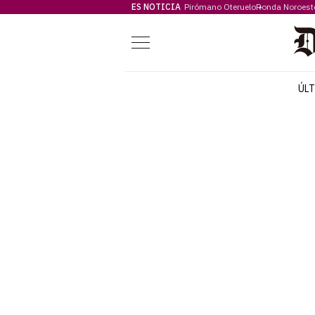
ES NOTICIA
Pirómano Oteruelo
Ronda Noroest
Menú
ÚL