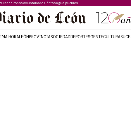
e
Oleada robos
Voluntariado Cáritas
Agua pueblos
TIMA HORA
LEÓN
PROVINCIA
SOCIEDAD
DEPORTES
GENTE
CULTURA
SUCE