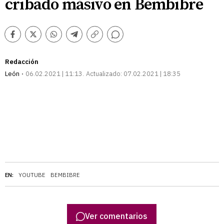
cribado másivo en Bembibre
Comentarios
Facebook
Twitter
Whatsapp
Telegram
Copiar
enlace
Redacción
León
06.02.2021 | 11:13
Actualizado:
07.02.2021 | 18:35
EN:
YOUTUBE
BEMBIBRE
Ver comentarios