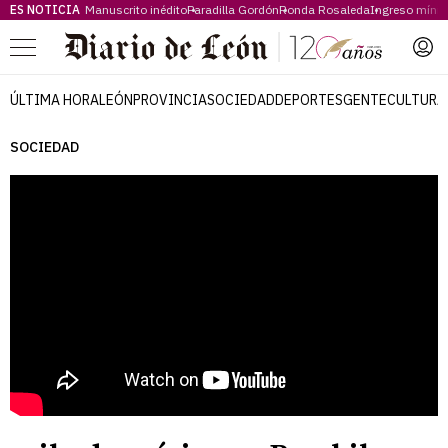
ES NOTICIA
Manuscrito inédito
Paradilla Gordón
Ronda Rosaleda
Ingreso míni
Menú
ÚLTIMA HORA
LEÓN
PROVINCIA
SOCIEDAD
DEPORTES
GENTE
CULTURA
SOCIEDAD