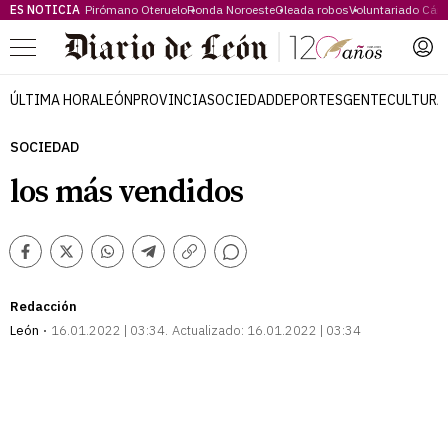
ES NOTICIA
Pirómano Oteruelo
Ronda Noroeste
Oleada robos
Voluntariado Cári
Menú
ÚLTIMA HORA
LEÓN
PROVINCIA
SOCIEDAD
DEPORTES
GENTE
CULTURA
SOCIEDAD
los más vendidos
Comentarios
Facebook
Twitter
Whatsapp
Telegram
Copiar
enlace
Redacción
León
16.01.2022 | 03:34
Actualizado:
16.01.2022 | 03:34