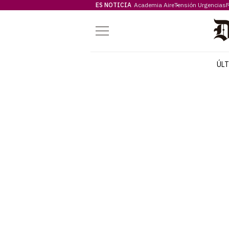
ES NOTICIA
Academia Aire
Tensión Urgencias
F
Menú
ÚL