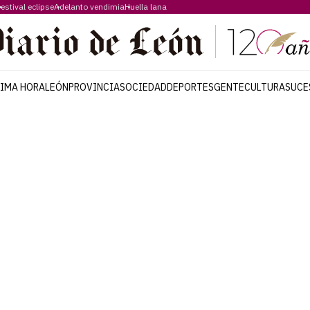
estival eclipse
Adelanto vendimia
Huella lana
TIMA HORA
LEÓN
PROVINCIA
SOCIEDAD
DEPORTES
GENTE
CULTURA
SUCE