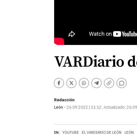
VARDiario d
Comentarios
Facebook
Twitter
Whatsapp
Telegram
Copiar
enlace
Redacción
León
26.09.2022 | 11:12
Actualizado:
26.09
EN:
YOUTUBE
EL VARDIARIO DE LEÓN
LEÓN