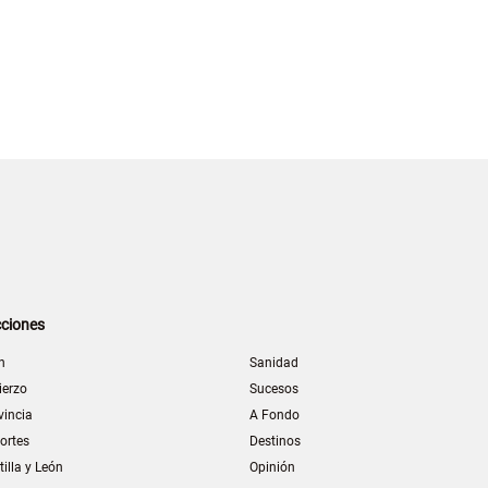
ciones
n
Sanidad
ierzo
Sucesos
vincia
A Fondo
ortes
Destinos
tilla y León
Opinión