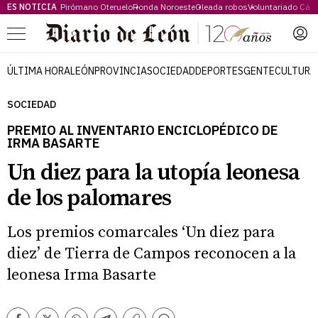
ES NOTICIA
Pirómano Oteruelo
Ronda Noroeste
Oleada robos
Voluntariado Cári
Menú
ÚLTIMA HORA
LEÓN
PROVINCIA
SOCIEDAD
DEPORTES
GENTE
CULTURA
SOCIEDAD
PREMIO AL INVENTARIO ENCICLOPÉDICO DE
IRMA BASARTE
Un diez para la utopía leonesa
de los palomares
Los premios comarcales ‘Un diez para
diez’ de Tierra de Campos reconocen a la
leonesa Irma Basarte