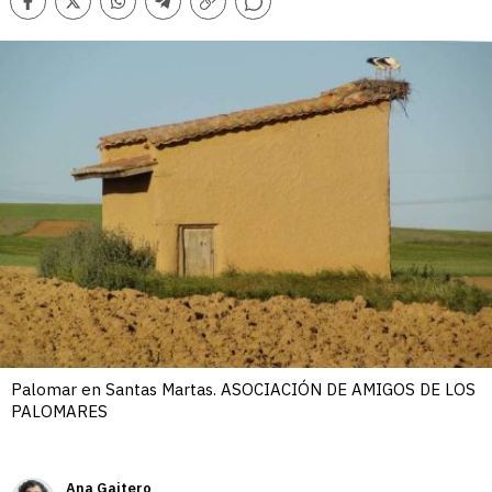
Comentarios
Facebook
Twitter
Whatsapp
Telegram
Copiar
enlace
Palomar en Santas Martas. ASOCIACIÓN DE AMIGOS DE LOS
PALOMARES
Ana Gaitero