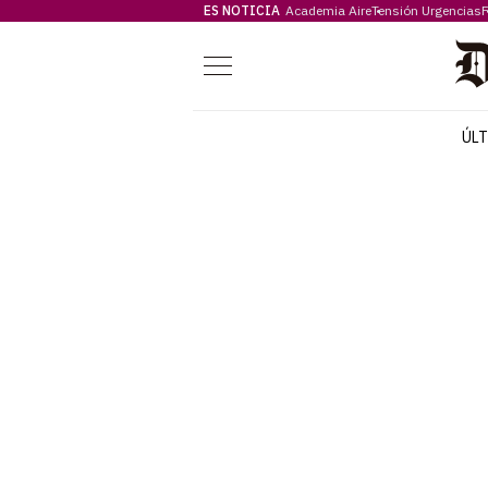
ES NOTICIA
Academia Aire
Tensión Urgencias
F
Menú
ÚL