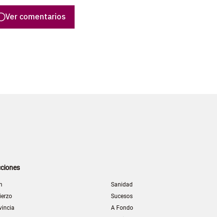
Ver comentarios
ciones
n
Sanidad
ierzo
Sucesos
vincia
A Fondo