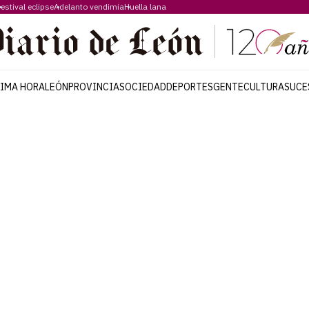
estival eclipse
Adelanto vendimia
Huella lana
TIMA HORA
LEÓN
PROVINCIA
SOCIEDAD
DEPORTES
GENTE
CULTURA
SUCE