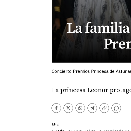
La familia
Prem
Concierto Premios Princesa de Asturia
La princesa Leonor prota
Comentarios
Facebook
Twitter
Whatsapp
Telegram
Copiar
enlace
EFE