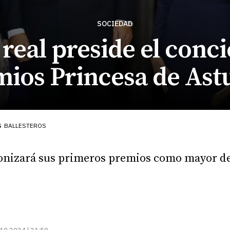
SOCIEDAD
 real preside el conci
ios Princesa de Ast
s
BALLESTEROS
gonizará sus primeros premios como mayor 