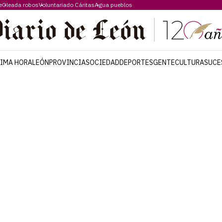
e
Oleada robos
Voluntariado Cáritas
Agua pueblos
TIMA HORA
LEÓN
PROVINCIA
SOCIEDAD
DEPORTES
GENTE
CULTURA
SUCE