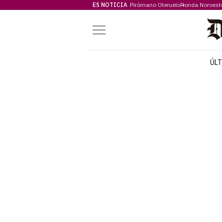
ES NOTICIA
Pirómano Oteruelo
Ronda Noroest
Menú
ÚL