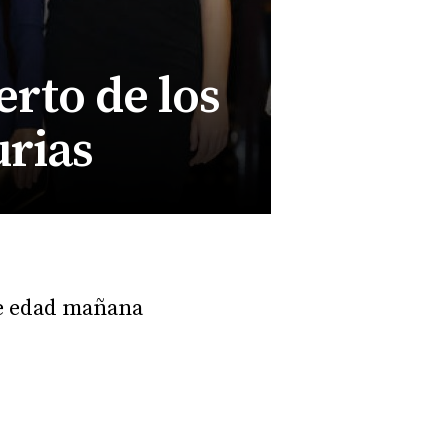
erto de los
urias
de edad mañana