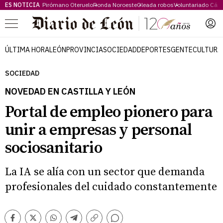
ES NOTICIA
Pirómano Oteruelo
Ronda Noroeste
Oleada robos
Voluntariado Cári
Menú
ÚLTIMA HORA
LEÓN
PROVINCIA
SOCIEDAD
DEPORTES
GENTE
CULTURA
SOCIEDAD
NOVEDAD EN CASTILLA Y LEÓN
Portal de empleo pionero para
unir a empresas y personal
sociosanitario
La IA se alía con un sector que demanda
profesionales del cuidado constantemente
Comentarios
Facebook
Twitter
Whatsapp
Telegram
Copiar