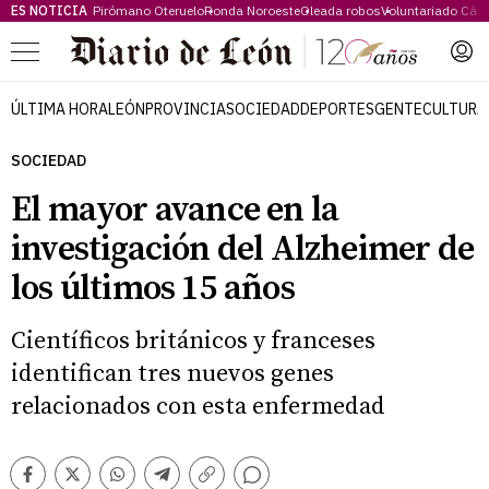
ES NOTICIA
Pirómano Oteruelo
Ronda Noroeste
Oleada robos
Voluntariado Cári
Menú
ÚLTIMA HORA
LEÓN
PROVINCIA
SOCIEDAD
DEPORTES
GENTE
CULTURA
SOCIEDAD
El mayor avance en la
investigación del Alzheimer de
los últimos 15 años
Científicos británicos y franceses
identifican tres nuevos genes
relacionados con esta enfermedad
Comentarios
Facebook
Twitter
Whatsapp
Telegram
Copiar