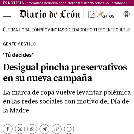
ES NOTICIA
Pirómano Oteruelo
Ronda Noroeste
Oleada robos
Voluntariado Cári
Menú
ÚLTIMA HORA
LEÓN
PROVINCIA
SOCIEDAD
DEPORTES
GENTE
CULTURA
GENTE Y ESTILO
'Tú decides'
Desigual pincha preservativos
en su nueva campaña
La marca de ropa vuelve levantar polémica
en las redes sociales con motivo del Día de
la Madre
Comentarios
Facebook
Twitter
Whatsapp
Telegram
Copiar