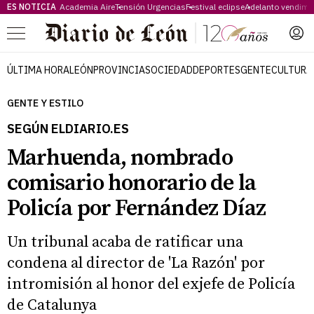
ES NOTICIA
Academia Aire
Tensión Urgencias
Festival eclipse
Adelanto vendimi
Menú
ÚLTIMA HORA
LEÓN
PROVINCIA
SOCIEDAD
DEPORTES
GENTE
CULTURA
GENTE Y ESTILO
SEGÚN ELDIARIO.ES
Marhuenda, nombrado
comisario honorario de la
Policía por Fernández Díaz
Un tribunal acaba de ratificar una
condena al director de 'La Razón' por
intromisión al honor del exjefe de Policía
de Catalunya