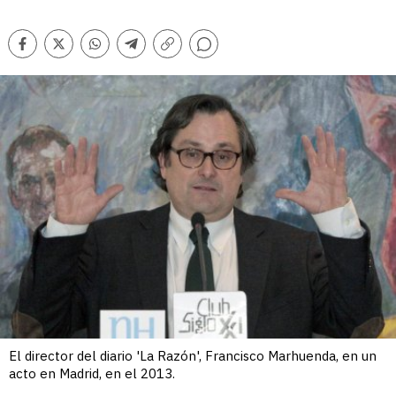
Comentarios
Facebook
Twitter
Whatsapp
Telegram
Copiar
enlace
El director del diario 'La Razón', Francisco Marhuenda, en un
acto en Madrid, en el 2013.