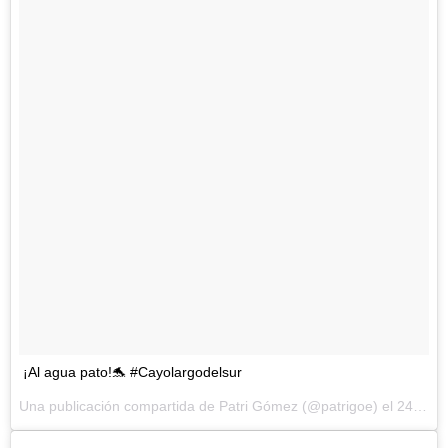
¡Al agua pato!🐬 #Cayolargodelsur
Una publicación compartida de Patri Gómez (@patrigoe) el
24 de Jul de 2017 a la(s) 1:31 PDT