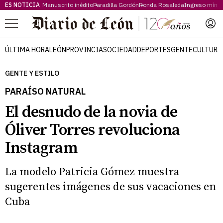
ES NOTICIA
Manuscrito inédito
Paradilla Gordón
Ronda Rosaleda
Ingreso míni
Menú
ÚLTIMA HORA
LEÓN
PROVINCIA
SOCIEDAD
DEPORTES
GENTE
CULTURA
GENTE Y ESTILO
PARAÍSO NATURAL
El desnudo de la novia de
Óliver Torres revoluciona
Instagram
La modelo Patricia Gómez muestra
sugerentes imágenes de sus vacaciones en
Cuba