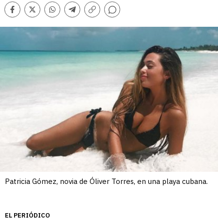
Comentarios
Facebook
Twitter
Whatsapp
Telegram
Copiar
enlace
Patricia Gómez, novia de Óliver Torres, en una playa cubana.
EL PERIÓDICO