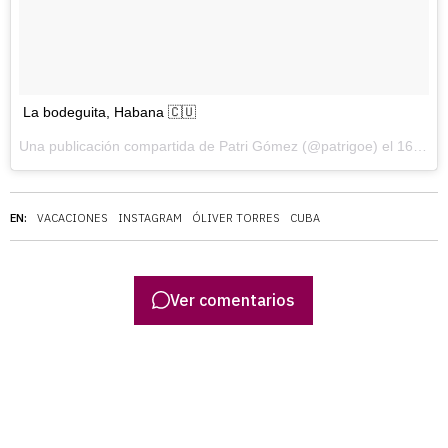
La bodeguita, Habana 🇨🇺
Una publicación compartida de Patri Gómez (@patrigoe) el
16 de Jul de 2017 a la(s) 1:29 PDT
EN:
VACACIONES
INSTAGRAM
ÓLIVER TORRES
CUBA
Ver comentarios