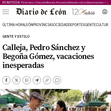
ES NOTICIA
Pirómano Oteruelo
Ronda Noroeste
Oleada robos
Voluntariado Cári
Menú
ÚLTIMA HORA
LEÓN
PROVINCIA
SOCIEDAD
DEPORTES
GENTE
CULTURA
GENTE Y ESTILO
Calleja, Pedro Sánchez y
Begoña Gómez, vacaciones
inesperadas
Comentarios
Facebook
Twitter
Whatsapp
Telegram
Copiar
enlace