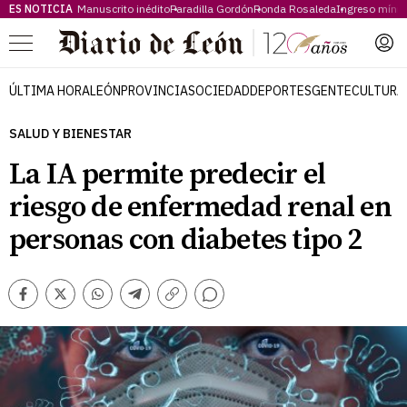
ES NOTICIA
Manuscrito inédito
Paradilla Gordón
Ronda Rosaleda
Ingreso míni
Menú
ÚLTIMA HORA
LEÓN
PROVINCIA
SOCIEDAD
DEPORTES
GENTE
CULTURA
SALUD Y BIENESTAR
La IA permite predecir el
riesgo de enfermedad renal en
personas con diabetes tipo 2
Comentarios
Facebook
Twitter
Whatsapp
Telegram
Copiar
enlace