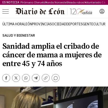
ES NOTICIA
Pirómano Oteruelo
Ronda Noroeste
Oleada robos
Voluntariado Cári
Menú
ÚLTIMA HORA
LEÓN
PROVINCIA
SOCIEDAD
DEPORTES
GENTE
CULTURA
SALUD Y BIENESTAR
Sanidad amplia el cribado de
cáncer de mama a mujeres de
entre 45 y 74 años
Comentarios
Facebook
Twitter
Whatsapp
Telegram
Copiar
enlace