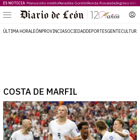
ES NOTICIA
Manuscrito inédito
Paradilla Gordón
Ronda Rosaleda
Ingreso míni
Menú
ÚLTIMA HORA
LEÓN
PROVINCIA
SOCIEDAD
DEPORTES
GENTE
CULTURA
COSTA DE MARFIL