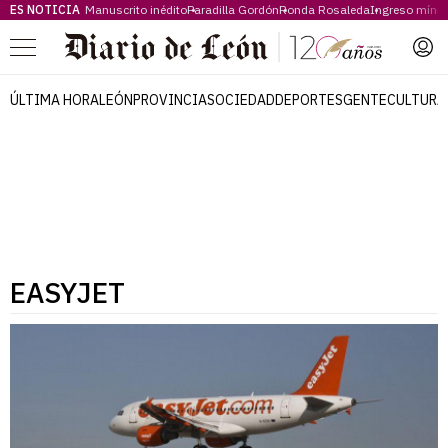
ES NOTICIA
Manuscrito inédito
Paradilla Gordón
Ronda Rosaleda
Ingreso míni
Menú
ÚLTIMA HORA
LEÓN
PROVINCIA
SOCIEDAD
DEPORTES
GENTE
CULTURA
EASYJET