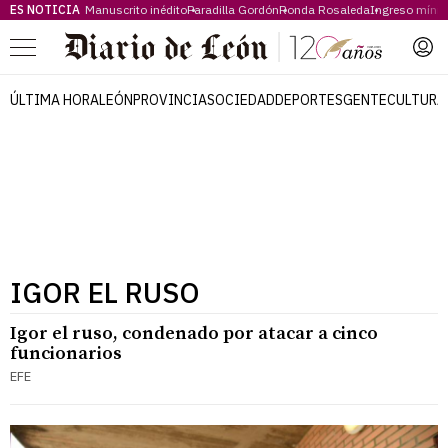
ES NOTICIA
Manuscrito inédito
Paradilla Gordón
Ronda Rosaleda
Ingreso míni
Menú
ÚLTIMA HORA
LEÓN
PROVINCIA
SOCIEDAD
DEPORTES
GENTE
CULTURA
IGOR EL RUSO
Igor el ruso, condenado por atacar a cinco
funcionarios
EFE