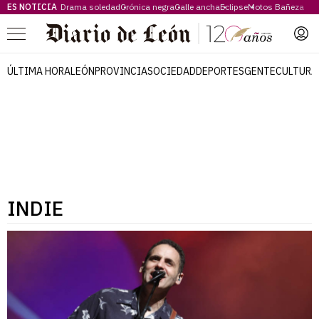
ES NOTICIA
Drama soledad
Crónica negra
Calle ancha
Eclipse
Motos Bañeza
Menú
ÚLTIMA HORA
LEÓN
PROVINCIA
SOCIEDAD
DEPORTES
GENTE
CULTURA
INDIE