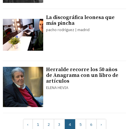
La discográfica leonesa que
más pincha
pacho rodríguez | madrid
Herralde recorre los 50 años
de Anagrama con un libro de
artículos
ELENA HEVIA
‹
1
2
3
4
5
6
›