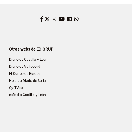
Facebook
Twitter
Instagram
YouTube
Dailymotion
WhatsApp
Otras webs de EDIGRUP
Diario de Castilla y León
Diario de Valladolid
El Correo de Burgos
Heraldo-Diario de Soria
CyLTV.es
esRadio Castilla y León