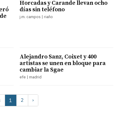
Horcadas y Carande llevan ocho
eró
días sin teléfono
 de
j.m. campos | riaño
Alejandro Sanz, Coixet y 400
artistas se unen en bloque para
cambiar la Sgae
efe | madrid
2
›
‹
1