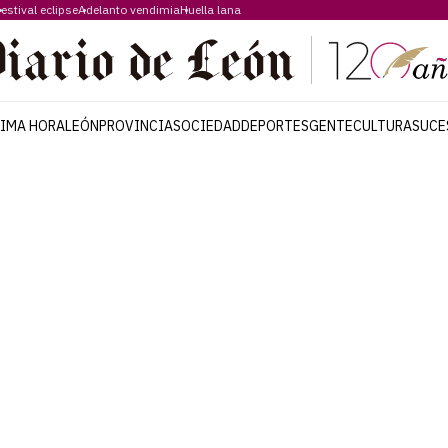
estival eclipse
Adelanto vendimia
Huella lana
TIMA HORA
LEÓN
PROVINCIA
SOCIEDAD
DEPORTES
GENTE
CULTURA
SUCE