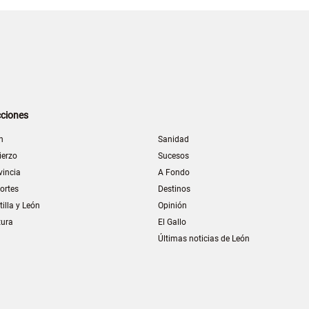
ciones
n
Sanidad
ierzo
Sucesos
vincia
A Fondo
ortes
Destinos
tilla y León
Opinión
tura
El Gallo
Últimas noticias de León