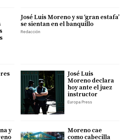
José Luis Moreno y su ‘gran estafa’
s
se sientan en el banquillo
s
Redacción
s
tres
José Luis
Moreno declara
hoy ante el juez
instructor
Europa Press
ina y
Moreno cae
reno
como cabecilla