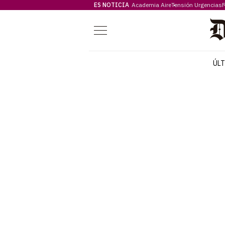
ES NOTICIA
Academia Aire
Tensión Urgencias
F
Menú
ÚL