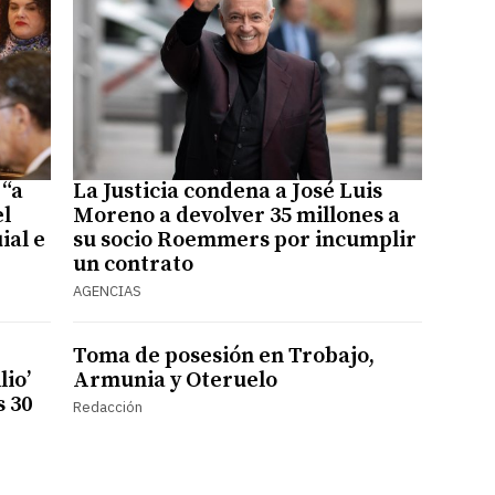
 “a
La Justicia condena a José Luis
el
Moreno a devolver 35 millones a
ial e
su socio Roemmers por incumplir
un contrato
AGENCIAS
Toma de posesión en Trobajo,
lio’
Armunia y Oteruelo
s 30
Redacción