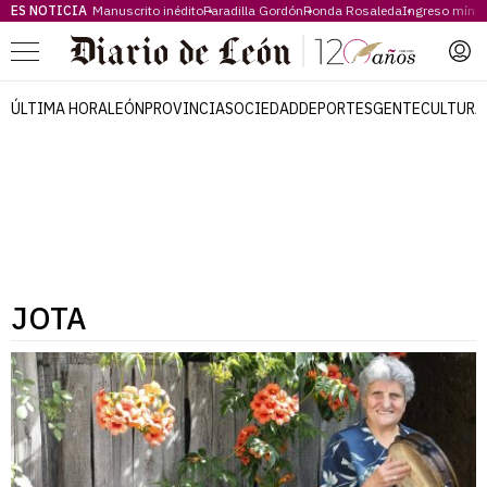
ES NOTICIA
Manuscrito inédito
Paradilla Gordón
Ronda Rosaleda
Ingreso míni
Menú
ÚLTIMA HORA
LEÓN
PROVINCIA
SOCIEDAD
DEPORTES
GENTE
CULTURA
JOTA