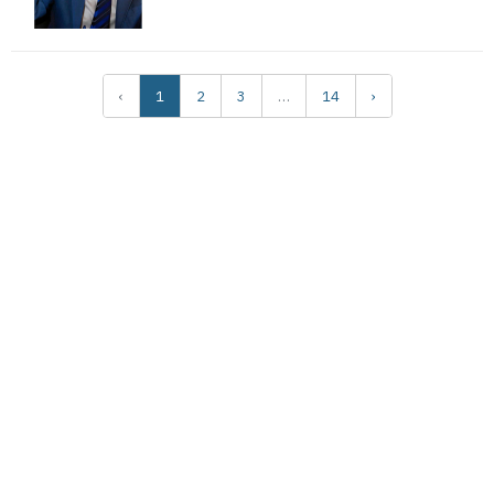
‹
1
2
3
…
14
›