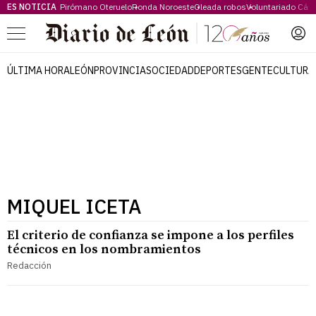
ES NOTICIA
Pirómano Oteruelo
Ronda Noroeste
Oleada robos
Voluntariado Cári
Menú
ÚLTIMA HORA
LEÓN
PROVINCIA
SOCIEDAD
DEPORTES
GENTE
CULTURA
MIQUEL ICETA
El criterio de confianza se impone a los perfiles
técnicos en los nombramientos
Redacción