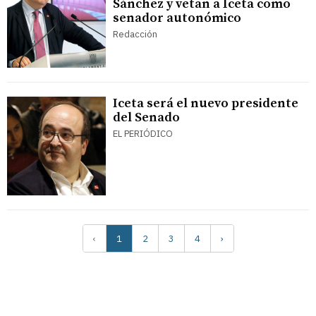
Sánchez y vetan a Iceta como
senador autonómico
Redacción
Iceta será el nuevo presidente
del Senado
EL PERIÓDICO
‹
1
2
3
4
›