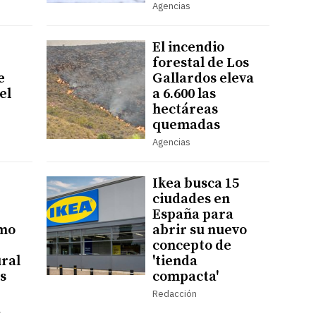
Agencias
El incendio
forestal de Los
e
Gallardos eleva
el
a 6.600 las
hectáreas
quemadas
Agencias
Ikea busca 15
ciudades en
España para
mo
abrir su nuevo
concepto de
ural
'tienda
s
compacta'
Redacción
a