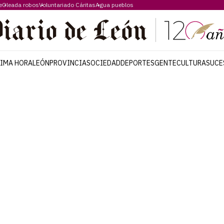
e
Oleada robos
Voluntariado Cáritas
Agua pueblos
TIMA HORA
LEÓN
PROVINCIA
SOCIEDAD
DEPORTES
GENTE
CULTURA
SUCE