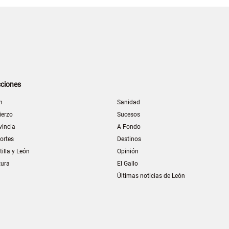
ciones
n
Sanidad
ierzo
Sucesos
vincia
A Fondo
ortes
Destinos
tilla y León
Opinión
tura
El Gallo
Últimas noticias de León