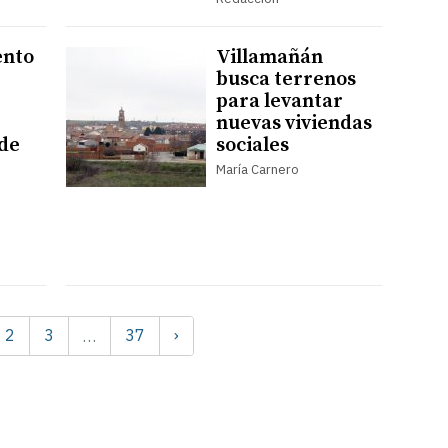
ento
Villamañán
busca terrenos
para levantar
nuevas viviendas
 de
sociales
María Carnero
2
3
37
›
…