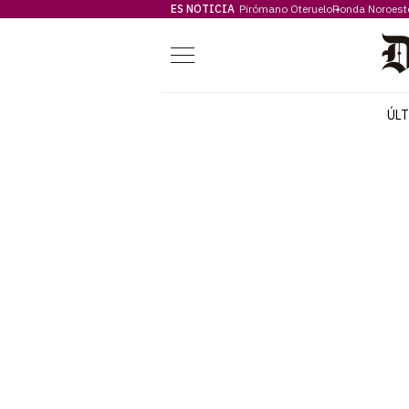
ES NOTICIA
Pirómano Oteruelo
Ronda Noroest
Menú
ÚL