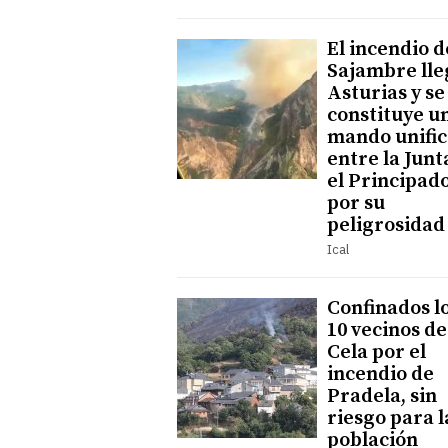
El incendio d
Sajambre lle
Asturias y se
constituye u
mando unifi
entre la Junt
el Principad
por su
peligrosidad
Ical
Confinados l
10 vecinos de
Cela por el
incendio de
Pradela, sin
riesgo para l
población