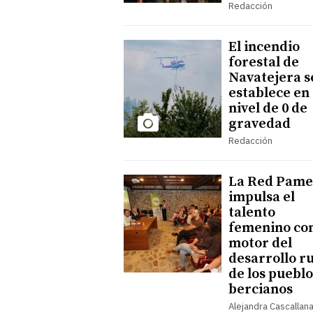
Redacción
El incendio
forestal de
Navatejera s
establece en 
nivel de 0 de
gravedad
Redacción
La Red Pame
impulsa el
talento
femenino co
motor del
desarrollo r
de los pueblo
bercianos
Alejandra Cascallan