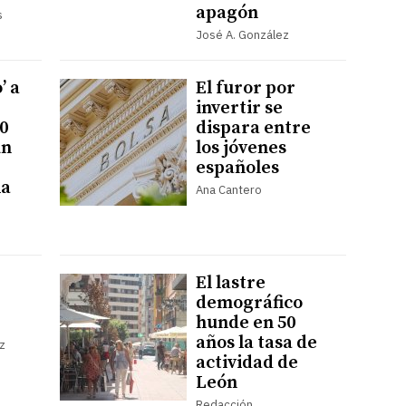
apagón
s
José A. González
’ a
El furor por
invertir se
0
dispara entre
un
los jóvenes
españoles
la
Ana Cantero
El lastre
demográfico
hunde en 50
años la tasa de
z
actividad de
León
Redacción