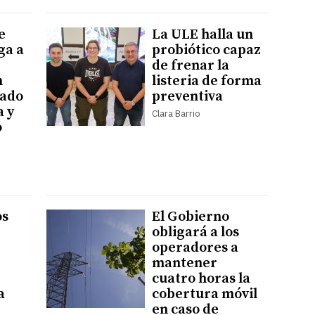
e
La ULE halla un
ga a
probiótico capaz
de frenar la
n
listeria de forma
cado
preventiva
a y
Clara Barrio
o
os
El Gobierno
obligará a los
operadores a
mantener
cuatro horas la
a
cobertura móvil
en caso de