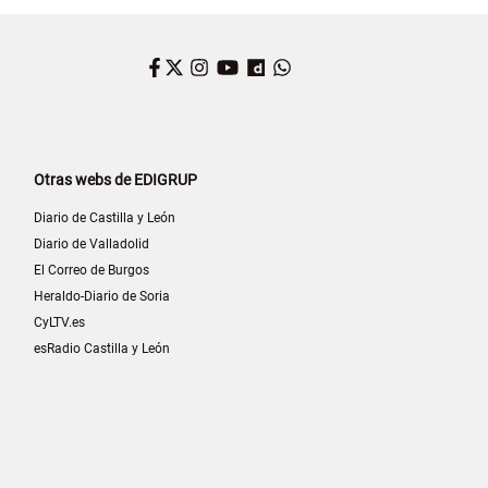
Facebook
Twitter
Instagram
YouTube
Dailymotion
WhatsApp
Otras webs de EDIGRUP
Diario de Castilla y León
Diario de Valladolid
El Correo de Burgos
Heraldo-Diario de Soria
CyLTV.es
esRadio Castilla y León