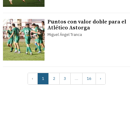
Puntos con valor doble para el
Atlético Astorga
Miguel Ángel Tranca
‹
1
2
3
…
16
›