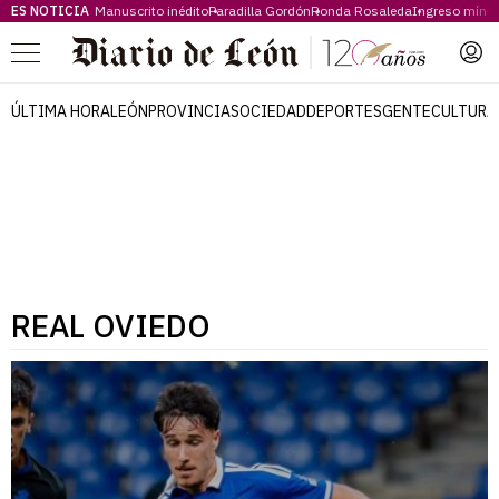
ES NOTICIA
Manuscrito inédito
Paradilla Gordón
Ronda Rosaleda
Ingreso míni
Menú
ÚLTIMA HORA
LEÓN
PROVINCIA
SOCIEDAD
DEPORTES
GENTE
CULTURA
REAL OVIEDO