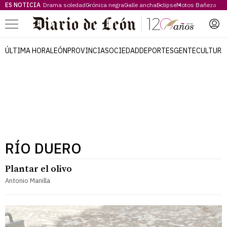
ES NOTICIA
Drama soledad
Crónica negra
Calle ancha
Eclipse
Motos Bañeza
Menú
ÚLTIMA HORA
LEÓN
PROVINCIA
SOCIEDAD
DEPORTES
GENTE
CULTURA
RÍO DUERO
Plantar el olivo
Antonio Manilla