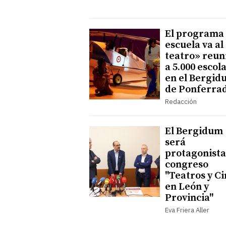
El programa
escuela va al
teatro» reun
a 5.000 escol
en el Bergid
de Ponferra
Redacción
El Bergidum
será
protagonista
congreso
"Teatros y C
en León y
Provincia"
Eva Friera Aller