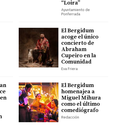
“Loira”
Ayuntamiento de
Ponferrada
El Bergidum
acoge el único
concierto de
Abraham
Cupeiro en la
Comunidad
Eva Friera
uan
El Bergidum
ce
homenajea a
 en
Miguel Mihura
como el último
comediógrafo
n
Redacción