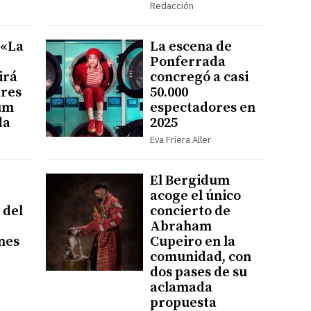
Redacción
 «La
La escena de
Ponferrada
irá
concregó a casi
ares
50.000
um
espectadores en
da
2025
Eva Friera Aller
El Bergidum
acoge el único
 del
concierto de
Abraham
ines
Cupeiro en la
comunidad, con
dos pases de su
aclamada
propuesta