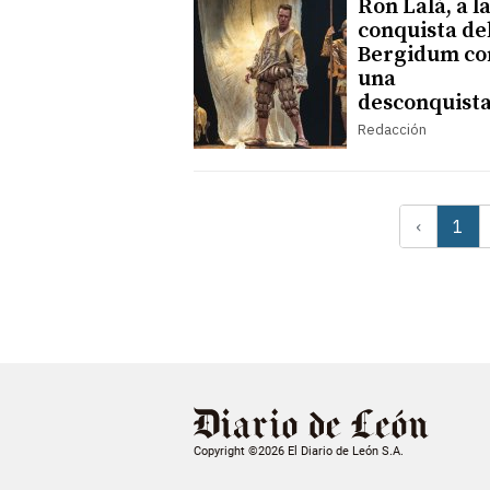
Ron Lalá, a l
conquista de
Bergidum co
una
desconquist
Redacción
‹
1
Copyright ©2026 El Diario de León S.A.