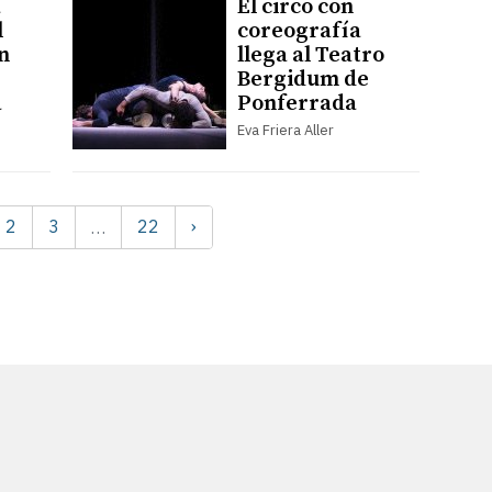
a
El circo con
l
coreografía
n
llega al Teatro
Bergidum de
a
Ponferrada
Eva Friera Aller
2
3
22
›
…