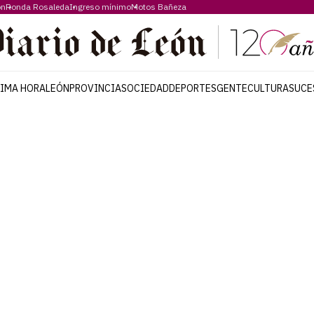
ón
Ronda Rosaleda
Ingreso mínimo
Motos Bañeza
TIMA HORA
LEÓN
PROVINCIA
SOCIEDAD
DEPORTES
GENTE
CULTURA
SUCE