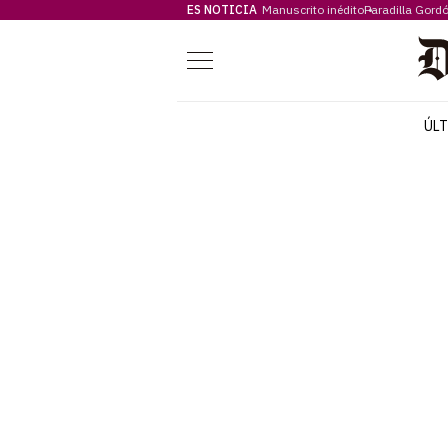
ES NOTICIA
Manuscrito inédito
Paradilla Gord
Menú
ÚL