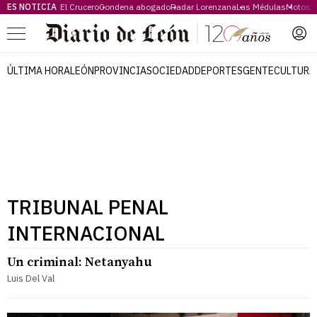
ES NOTICIA
El Crucero
Condena abogado
Radar Lorenzana
Las Médulas
Motos 
Menú
ÚLTIMA HORA
LEÓN
PROVINCIA
SOCIEDAD
DEPORTES
GENTE
CULTURA
TRIBUNAL PENAL
INTERNACIONAL
Un criminal: Netanyahu
Luis Del Val